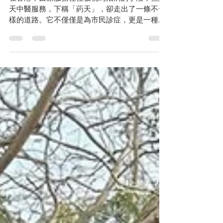
的治療
在香港，醫療服務往往被視為治病的手段，但葯
天中醫服務，下稱「葯天」，卻走出了一條不一
樣的道路。它不僅僅是為市民診症，更是一種全
人關懷的模式：結合家庭醫生的持續照顧、中西
醫互補的治療策略，以及信仰元素帶來的心靈支
持。過去十多年累積的臨床經驗與研究成果顯
示，針對情志治療的成效尤為顯著。以下求診者
的故事，見證了全人關懷方式的服務成效：它不
僅有效改善身心健康，更提升了病患者的生活質
素。