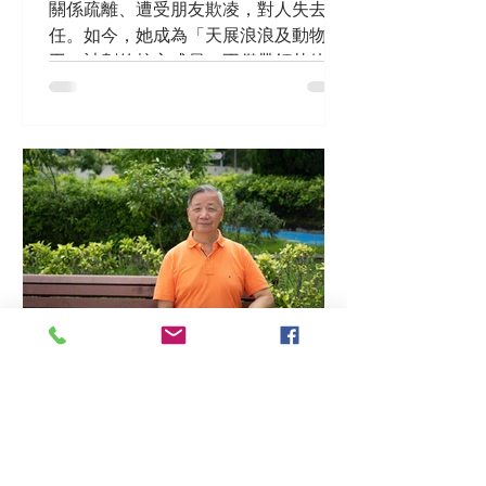
關係疏離、遭受朋友欺凌，對人失去信
任。如今，她成為「天展浪浪及動物義
工」計劃的核心成員，不僅帶領其他年
輕人照顧流浪狗，更在過程中重建對人
的信任。
#72｜睇天做人︳FOCUS
義工林宗祐——成為社工同