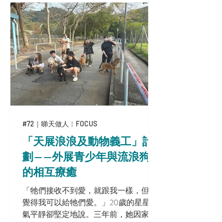
改善身心健康，更提升了病患者的生活
質素。
#72｜睇天做人︳FOCUS
「天展浪浪及動物義工」計
劃——外展青少年與流浪狗
的相互療癒
「牠們接收不到愛，就跟我一樣，但我
覺得我可以給牠們愛。」20歲的星星語
氣平靜卻堅定地說。三年前，她因家庭