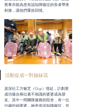
舊事亦能為患有認知障礙症的長者帶來
刺激，讓他們重拾回憶。
活動促成一對姊妹花
資深社工方敏芝（Gigi）憶起，計劃更
成功撮合兩位素不相識的婆婆成為朋
友。其中一間團隊服務的院舍，有一位
99歲的娟婆婆，她患有認知障礙症，並