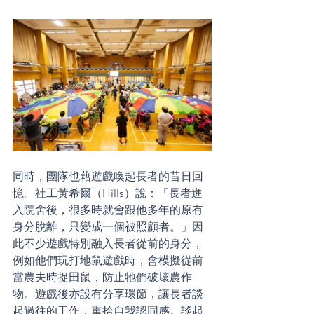
同時，團隊也藉遊戲喚起長者的昔日回
憶。社工黃希爾（Hills）說：「長者進
入院舍後，很多時就會跟他多年的原有
身分脫離，只變成一個被照顧者。」因
此不少遊戲特別融入長者從前的身分，
例如他們玩打地鼠遊戲時，會模擬從前
當農夫時捉田鼠，防止牠們破壞農作
物。遊戲後亦設有分享環節，讓長者談
起過往的工作，重拾自我認同感。談起