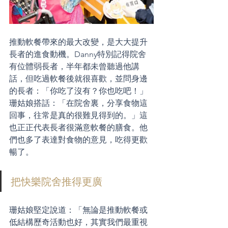
推動軟餐帶來的最大改變，是大大提升
長者的進食動機。Danny特別記得院舍
有位體弱長者，半年都未曾聽過他講
話，但吃過軟餐後就很喜歡，並問身邊
的長者：「你吃了沒有？你也吃吧！」
珊姑娘搭話：「在院舍裏，分享食物這
回事，往常是真的很難見得到的。」這
也正正代表長者很滿意軟餐的膳食。他
們也多了表達對食物的意見，吃得更歡
暢了。
把快樂院舍推得更廣
珊姑娘堅定說道：「無論是推動軟餐或
低結構歷奇活動也好，其實我們最重視