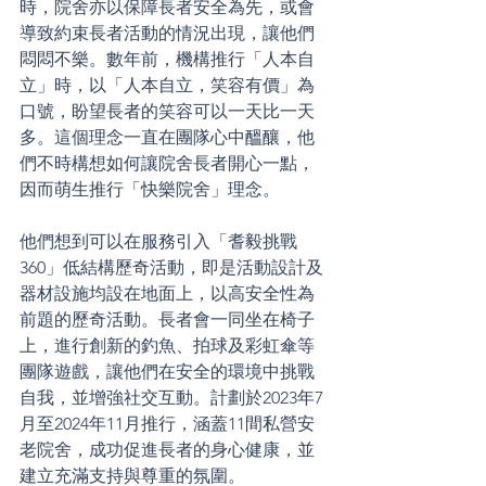
時，院舍亦以保障長者安全為先，或會
導致約束長者活動的情況出現，讓他們
悶悶不樂。數年前，機構推行「人本自
立」時，以「人本自立，笑容有價」為
口號，盼望長者的笑容可以一天比一天
多。這個理念一直在團隊心中醞釀，他
們不時構想如何讓院舍長者開心一點，
因而萌生推行「快樂院舍」理念。
他們想到可以在服務引入「耆毅挑戰
360」低結構歷奇活動，即是活動設計及
器材設施均設在地面上，以高安全性為
前題的歷奇活動。長者會一同坐在椅子
上，進行創新的釣魚、拍球及彩虹傘等
團隊遊戲，讓他們在安全的環境中挑戰
自我，並增強社交互動。計劃於2023年7
月至2024年11月推行，涵蓋11間私營安
老院舍，成功促進長者的身心健康，並
建立充滿支持與尊重的氛圍。