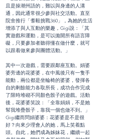
且是操潮州語的，難以與身邊的人溝
通，因此通常很少參與社交活動。直至
院舍推行「耆毅挑戰360」，為她的生活
增添了與人互動的樂趣，Gigi說：「其
實遊戲和運動，是可以拋開所有語言障
礙，只要參加者聽得懂在做什麼，就可
以跟着做來參與團體活動。」
其中一次遊戲，需要跟鄰座互動。娟婆
婆旁邊的花婆婆，在中風後只有一隻手
能動，兩位都是坐輪椅的婆婆，發揮各
自的剩餘能力各取所長，成功合作完成
了限時堆砌不同顏色骰子的遊戲。活動
後，花婆婆笑說：「全靠娟娟，不是她
幫我堆疊骰子，靠我一個也做不到。」
Gigi繼而問娟婆婆：花婆婆是不是很
好？向來少理會人的她，馬上笑着點
頭。自此，她們成為姊妹花，繼續一起