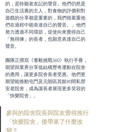
的，是聆聽老友記的聲音。他們仍然是
自己生活裏的主人，對食物的評價和對
遊戲的分享都是重要的，我們很着重他
們在過程中能表達自己的聲音。」他們
努力透過不同環節，促使向來覺得自己
「無得揀」的長者，也願意表達自己的
聲音。
團隊正撰寫《耆毅挑戰360》執行手冊，
期望與業界分享低結構歷奇運動在院舍
的應用，讓更多院舍長者受惠。他們更
期望能推動屯門及元朗區其餘80間私營
安老院舍，成為讓長者展現更多笑容的
「快樂院舍」。
參與的院舍院長與院友覺得推行
「快樂院舍」後帶來了什麼改
變？