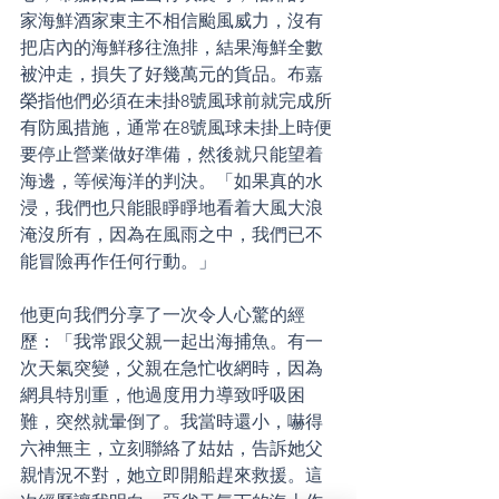
家海鮮酒家東主不相信颱風威力，沒有
把店內的海鮮移往漁排，結果海鮮全數
被沖走，損失了好幾萬元的貨品。布嘉
榮指他們必須在未掛8號風球前就完成所
有防風措施，通常在8號風球未掛上時便
要停止營業做好準備，然後就只能望着
海邊，等候海洋的判決。「如果真的水
浸，我們也只能眼睜睜地看着大風大浪
淹沒所有，因為在風雨之中，我們已不
能冒險再作任何行動。」
他更向我們分享了一次令人心驚的經
歷：「我常跟父親一起出海捕魚。有一
次天氣突變，父親在急忙收網時，因為
網具特別重，他過度用力導致呼吸困
難，突然就暈倒了。我當時還小，嚇得
六神無主，立刻聯絡了姑姑，告訴她父
親情況不對，她立即開船趕來救援。這