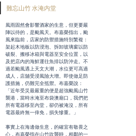
難忘山竹 水淹内堂
風雨固然會影響酒家的生意，但更要嚴
陣以待的，是颱風天。布嘉榮指出，颱
風來臨前，店家的防禦措施特別繁複：
架起木地板以防浸泡、拆卸玻璃窗以防
破裂、搬移冰箱與電器至安全位置，以
及把店內的海鮮運往魚排以防沖走。不
過若颱風遇上天文大潮，水位更可高過
成人，店舖受浸風險大增。即使做足防
護措施，仍難完全抵禦。布嘉榮說：
「近年受災最嚴重的便是超強颱風山竹
襲港，當時水淹至布袋澳廟口，我們把
所有電器移至內堂，卻仍被淹沒，所有
電器最終無一倖免，損失慘重。」
事實上在海邊做生意，的確宜有敬畏之
心，布嘉榮指在山竹吹襲時，相鄰的一