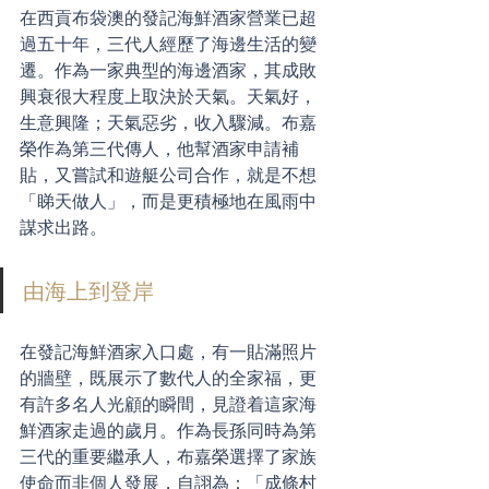
在西貢布袋澳的發記海鮮酒家營業已超
過五十年，三代人經歷了海邊生活的變
遷。作為一家典型的海邊酒家，其成敗
興衰很大程度上取決於天氣。天氣好，
生意興隆；天氣惡劣，收入驟減。布嘉
榮作為第三代傳人，他幫酒家申請補
貼，又嘗試和遊艇公司合作，就是不想
「睇天做人」，而是更積極地在風雨中
謀求出路。
由海上到登岸
在發記海鮮酒家入口處，有一貼滿照片
的牆壁，既展示了數代人的全家福，更
有許多名人光顧的瞬間，見證着這家海
鮮酒家走過的歲月。作為長孫同時為第
三代的重要繼承人，布嘉榮選擇了家族
使命而非個人發展，自詡為：「成條村