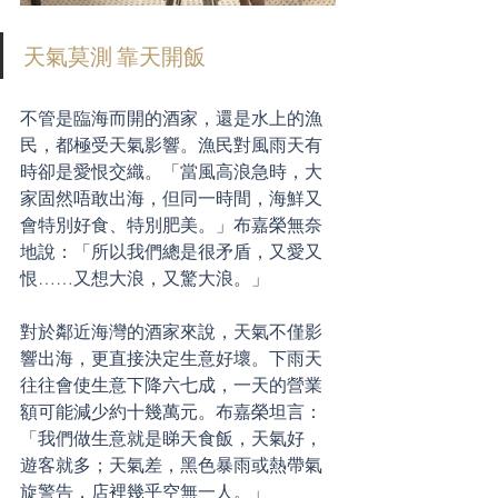
天氣莫測 靠天開飯
不管是臨海而開的酒家，還是水上的漁
民，都極受天氣影響。漁民對風雨天有
時卻是愛恨交織。「當風高浪急時，大
家固然唔敢出海，但同一時間，海鮮又
會特別好食、特別肥美。」布嘉榮無奈
地說：「所以我們總是很矛盾，又愛又
恨……又想大浪，又驚大浪。」
對於鄰近海灣的酒家來說，天氣不僅影
響出海，更直接決定生意好壞。下雨天
往往會使生意下降六七成，一天的營業
額可能減少約十幾萬元。布嘉榮坦言：
「我們做生意就是睇天食飯，天氣好，
遊客就多；天氣差，黑色暴雨或熱帶氣
旋警告，店裡幾乎空無一人。」