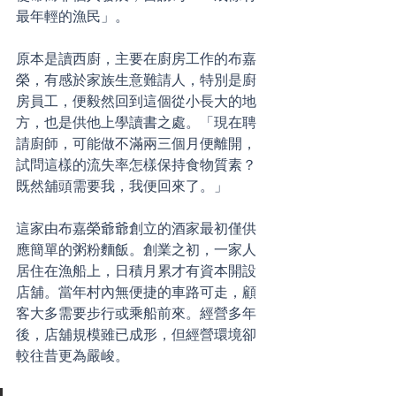
最年輕的漁民」。
原本是讀西廚，主要在廚房工作的布嘉
榮，有感於家族生意難請人，特別是廚
房員工，便毅然回到這個從小長大的地
方，也是供他上學讀書之處。「現在聘
請廚師，可能做不滿兩三個月便離開，
試問這樣的流失率怎樣保持食物質素？
既然舖頭需要我，我便回來了。」
這家由布嘉榮爺爺創立的酒家最初僅供
應簡單的粥粉麵飯。創業之初，一家人
居住在漁船上，日積月累才有資本開設
店舖。當年村內無便捷的車路可走，顧
客大多需要步行或乘船前來。經營多年
後，店舖規模雖已成形，但經營環境卻
較往昔更為嚴峻。