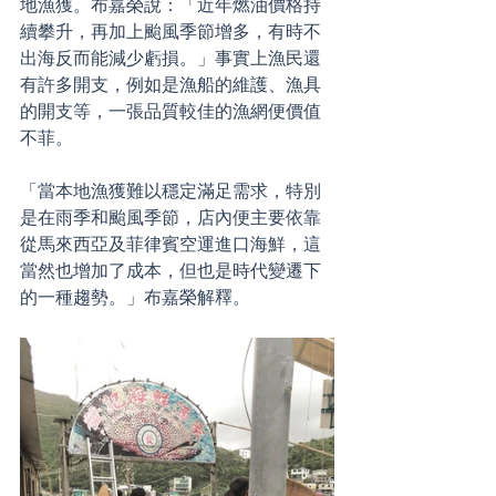
地漁獲。布嘉榮說：「近年燃油價格持
續攀升，再加上颱風季節增多，有時不
出海反而能減少虧損。」事實上漁民還
有許多開支，例如是漁船的維護、漁具
的開支等，一張品質較佳的漁網便價值
不菲。
「當本地漁獲難以穩定滿足需求，特別
是在雨季和颱風季節，店內便主要依靠
從馬來西亞及菲律賓空運進口海鮮，這
當然也增加了成本，但也是時代變遷下
的一種趨勢。」布嘉榮解釋。