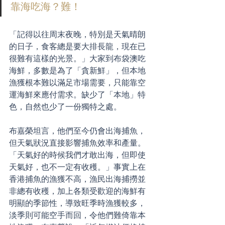
靠海吃海？難！
「記得以往周末夜晚，特別是天氣晴朗
的日子，食客總是要大排長龍，現在已
很難有這樣的光景。」大家到布袋澳吃
海鮮，多數是為了「貪新鮮」，但本地
漁獲根本難以滿足市場需要，只能靠空
運海鮮來應付需求。缺少了「本地」特
色，自然也少了一份獨特之處。
布嘉榮坦言，他們至今仍會出海捕魚，
但天氣狀況直接影響捕魚效率和產量。
「天氣好的時候我們才敢出海，但即使
天氣好，也不一定有收穫。」事實上在
香港捕魚的漁獲不高，漁民出海捕撈並
非總有收穫，加上各類受歡迎的海鮮有
明顯的季節性，導致旺季時漁獲較多，
淡季則可能空手而回，令他們難倚靠本