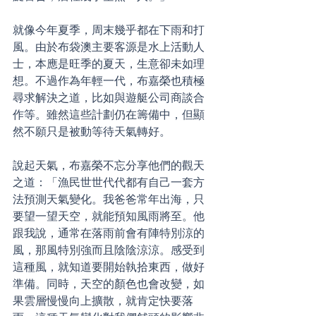
就像今年夏季，周末幾乎都在下雨和打
風。由於布袋澳主要客源是水上活動人
士，本應是旺季的夏天，生意卻未如理
想。不過作為年輕一代，布嘉榮也積極
尋求解決之道，比如與遊艇公司商談合
作等。雖然這些計劃仍在籌備中，但顯
然不願只是被動等待天氣轉好。
說起天氣，布嘉榮不忘分享他們的觀天
之道：「漁民世世代代都有自己一套方
法預測天氣變化。我爸爸常年出海，只
要望一望天空，就能預知風雨將至。他
跟我說，通常在落雨前會有陣特別涼的
風，那風特別強而且陰陰涼涼。感受到
這種風，就知道要開始執拾東西，做好
準備。同時，天空的顏色也會改變，如
果雲層慢慢向上擴散，就肯定快要落