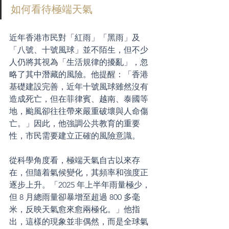
如何看待極端天氣
近年香港市民對「紅雨」「黑雨」及
「八號、十號風球」並不陌生，但不少
人仍將其視為「生活規律的擾亂」，忽
略了其中潛藏的風險。他提醒：「香港
基礎建設完善，近年十號風球雖然沒有
造成死亡，但在菲律賓、越南、泰國等
地，颱風卻往往帶來嚴重破壞與人命傷
亡。」因此，他強調公共教育的重要
性，市民需要建立正確的風險意識。
從科學角度看，極端天氣自古以來存
在，但隨着氣候變化，其頻率和強度正
逐步上升。「2025 年上半年雨量極少，
但 8 月總雨量卻暴增至超過 800 多毫
米，反映天氣愈來愈兩極化。」他指
出，這樣的現象並非偶然，而是全球氣