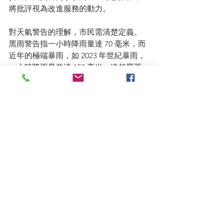
將批評視為改進服務的動力。
對天氣警告的理解，市民需清楚定義。
黑雨警告指一小時降雨量達 70 毫米，而
近年的極端暴雨，如 2023 年世紀暴雨，
一小時降雨量曾達 150 毫米，遠超黑雨
標準。極端黑雨可能引發山泥傾瀉，對
此，天文台會與土地工程處合作發出山
泥傾瀉警告。地勢低窪的北區則設有
「北區水浸警告」，雖然市區水浸問題
已大幅改善。