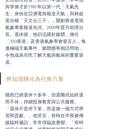
與李偉才於1987年以第一代「天氣先
生」身份在亞洲電視報道天氣，與林超
英合稱「天文台三子」，開創香港電視
氣象專業報道先河。2009年晉升助理台
長。退休後，他仍活躍於媒體，擔任
「350香港」及香港氣象學會發言人，每
逢極端天氣事件，媒體都爭相訪問他，
令他成為市民了解天氣與氣候的重要渠
道。
將知識轉化為社會力量
雖然已經退休十多年，但梁榮武始終退
而不休，持續投身教育與公共服務。
「退休不是停下來，而是換一個方式學
習和貢獻。」他笑言，有時在半夜被傳
媒臨時邀訪，常常得臨急應變。「有時