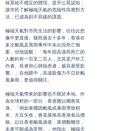
候系統不穩定的體現。提升公眾認知，
讓市民了解極端天氣的危險性與應對方
法，已成為刻不容緩的課題。
極端天氣對市民生活的影響，往往比想
像中更直接。雖然過去十多年，香港在
多次颱風及黑雨事件中未出現死亡個
案，但他提醒：「每年因高溫而死亡的
人數約有一百至二百人，尤其是戶外工
作者、長者和心肺病患者，最容易受影
響。」在他眼中，高溫殺傷力不亞於颱
風暴雨，更值得關注。
極端天氣帶來的影響也不限於本地。作
為全球村的一部分，香港難以獨善其
身。「例如泰國因颱風或暴雨導致稻
米、大豆失收，會直接推高香港食品價
格。以往香港颱風過後，菜價翻幾倍，
未來可能成為常態。」他指出，極端天