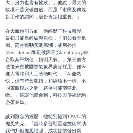
大，努力也會有挫敗。」他說，最大的
收穫不是突破自然，而是「市民及傳媒
對工作的認同，這份肯定很重要。」
在天氣預測方面，他經歷了科技轉變。
最初只能靠經驗與規律，「例如看天氣
圖、高空擾動預測寒潮，或用外推
(Persistence)和氣候因子(Climatology)結
合取其平均值，預測天氣。」第三個方
法後來更被國際氣象界廣泛採用。如今
進入電腦和人工智能時代，「AI雖然
快，但有時會犯錯，和經驗不一樣。不
同電腦模式之間，甚至可能南轅北
轍。」這讓他體會到，科技與傳統經驗
必須並重。
談到難忘的經歷，他特別提到1999年的
颱風約克。「當時多普勒雷達技術幫助
我們判斷颱風增強，成功提前發出風