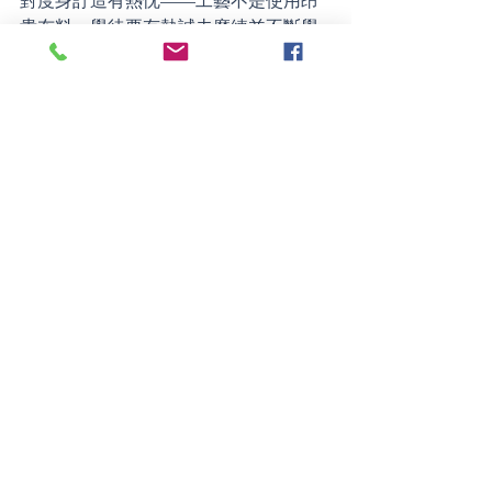
對度身訂造有熱忱——工藝不是使用昂
貴布料，學徒要有熱誠去磨練並不斷學
習。
商業敏銳——我們是一家裁縫店，並非
工場，學徒需要在各種層面協助業務。
教育水平——縫紉無須學位，能有效溝
通比學歷重要。」
通過他們的宣傳和幫助，也曾經找到有
興趣從事這一行業的年青人，但是適逢
疫症肆虐，這個計劃就停止了，之後再
找這些繼承人又要重新招募，但是他們
會繼續努力幫助老舖尋找接班人。