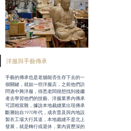
洋服與手藝傳承
手藝的傳承也是老舖能否生存下去的一
個關鍵，就如一些洋服店，之前他們訪
問過中興洋服，得悉老闆很想找到後繼
者去學習他們的技藝。洋服業界內傳承
可謂相當難，據說本地裁縫業出現傳承
斷層始自1970年代，成衣普及與內地設
製衣工場大行其道，本地裁縫不是北上
發展，就是轉行或退休，業內資歷深的