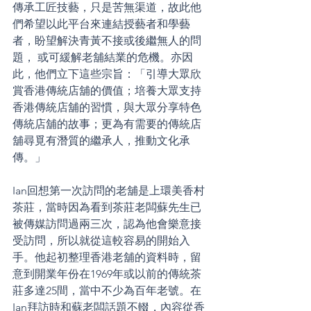
傳承工匠技藝，只是苦無渠道，故此他
們希望以此平台來連結授藝者和學藝
者，盼望解決青黃不接或後繼無人的問
題， 或可緩解老舖結業的危機。亦因
此，他們立下這些宗旨：「引導大眾欣
賞香港傳統店舖的價值；培養大眾支持
香港傳統店舖的習慣，與大眾分享特色
傳統店舖的故事；更為有需要的傳統店
舖尋覓有潛質的繼承人，推動文化承
傳。」
Ian回想第一次訪問的老舖是上環美香村
茶莊，當時因為看到茶莊老闆蘇先生已
被傳媒訪問過兩三次，認為他會樂意接
受訪問，所以就從這較容易的開始入
手。他起初整理香港老舖的資料時，留
意到開業年份在1969年或以前的傳統茶
莊多達25間，當中不少為百年老號。在
Ian拜訪時和蘇老闆話題不輟，內容從香