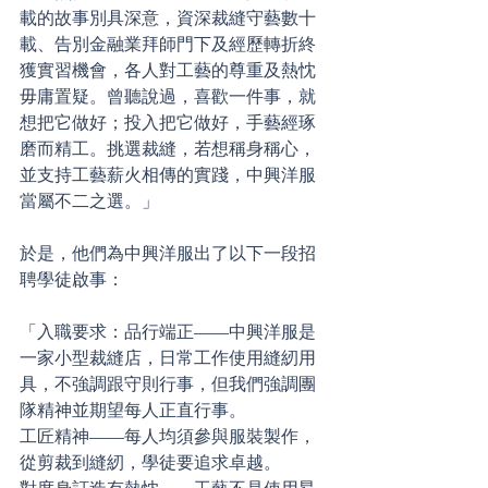
載的故事別具深意，資深裁縫守藝數十
載、告別金融業拜師門下及經歷轉折終
獲實習機會，各人對工藝的尊重及熱忱
毋庸置疑。曾聽說過，喜歡一件事，就
想把它做好；投入把它做好，手藝經琢
磨而精工。挑選裁縫，若想稱身稱心，
並支持工藝薪火相傳的實踐，中興洋服
當屬不二之選。」
於是，他們為中興洋服出了以下一段招
聘學徒啟事：
「入職要求：品行端正——中興洋服是
一家小型裁縫店，日常工作使用縫紉用
具，不強調跟守則行事，但我們強調團
隊精神並期望每人正直行事。
工匠精神——每人均須參與服裝製作，
從剪裁到縫紉，學徒要追求卓越。