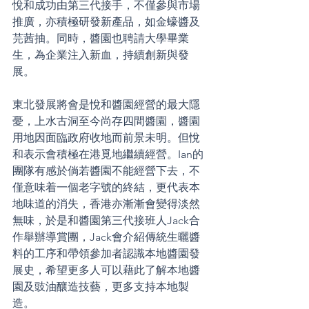
悅和成功由第三代接手，不僅參與市場
推廣，亦積極研發新產品，如金蠔醬及
芫茜抽。同時，醬園也聘請大學畢業
生，為企業注入新血，持續創新與發
展。
東北發展將會是悅和醬園經營的最大隱
憂，上水古洞至今尚存四間醬園，醬園
用地因面臨政府收地而前景未明。但悅
和表示會積極在港覓地繼續經營。Ian的
團隊有感於倘若醬園不能經營下去，不
僅意味着一個老字號的終結，更代表本
地味道的消失，香港亦漸漸會變得淡然
無味，於是和醬園第三代接班人Jack合
作舉辦導賞團，Jack會介紹傳統生曬醬
料的工序和帶領參加者認識本地醬園發
展史，希望更多人可以藉此了解本地醬
園及豉油釀造技藝，更多支持本地製
造。