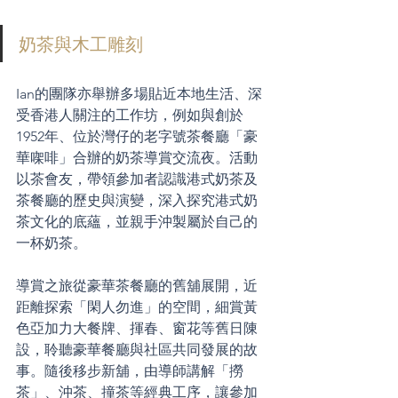
奶茶與木工雕刻
Ian的團隊亦舉辦多場貼近本地生活、深
受香港人關注的工作坊，例如與創於
1952年、位於灣仔的老字號茶餐廳「豪
華㗎啡」合辦的奶茶導賞交流夜。活動
以茶會友，帶領參加者認識港式奶茶及
茶餐廳的歷史與演變，深入探究港式奶
茶文化的底蘊，並親手沖製屬於自己的
一杯奶茶。
導賞之旅從豪華茶餐廳的舊舖展開，近
距離探索「閑人勿進」的空間，細賞黃
色亞加力大餐牌、揮春、窗花等舊日陳
設，聆聽豪華餐廳與社區共同發展的故
事。隨後移步新舖，由導師講解「撈
茶」、沖茶、撞茶等經典工序，讓參加