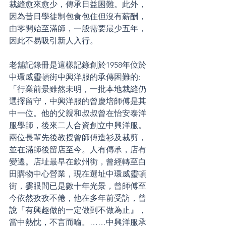
裁縫愈來愈少，傳承日益困難。此外，
因為昔日學徒制包食包住但沒有薪酬，
由零開始至滿師，一般需要最少五年，
因此不易吸引新人入行。
老舖記錄冊是這樣記錄創於1958年位於
中環威靈頓街中興洋服的承傳困難的:
「行業前景雖然未明，一批本地裁縫仍
選擇留守，中興洋服的曾慶培師傅是其
中一位。他的父親和叔叔曾在怡安泰洋
服學師，後來二人合資創立中興洋服。
兩位長輩先後教授曾師傅造衫及裁剪，
並在滿師後留店至今。人有傳承，店有
變遷。店址最早在欽州街，曾經轉至白
田購物中心營業，現在選址中環威靈頓
街，霎眼間已是數十年光景，曾師傅至
今依然孜孜不倦，他在多年前受訪，曾
說『有興趣做的一定做到不做為止』，
當中熱忱，不言而喻。……中興洋服承