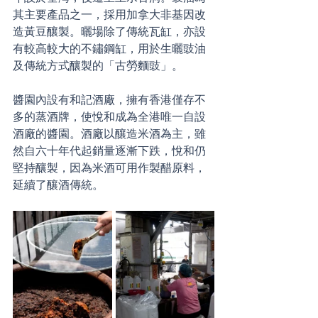
其主要產品之一，採用加拿大非基因改
造黃豆釀製。曬場除了傳統瓦缸，亦設
有較高較大的不鏽鋼缸，用於生曬豉油
及傳統方式釀製的「古勞麵豉」。
醬園內設有和記酒廠，擁有香港僅存不
多的蒸酒牌，使悅和成為全港唯一自設
酒廠的醬園。酒廠以釀造米酒為主，雖
然自六十年代起銷量逐漸下跌，悅和仍
堅持釀製，因為米酒可用作製醋原料，
延續了釀酒傳統。