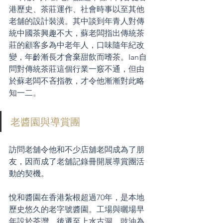
港歷史、茶莊運作、社會時事以至其他
老舖的設計裝潢。其中談到年青人對傳
統中國茶興趣不大，蘇老闆指出傳統茶
莊的顧客多為中老年人，口味隨年紀改
變，年齡漸長才會棄甜飲而嗜茶。Ian自
問對傳統茶莊這個行業一竅不通，但由
於蘇老闆不吝指教，才令他漸漸對此略
知一二。
老醬園與導賞團
訪問老舖令他和不少店舖老闆成為了朋
友，因而成了老舖記錄冊開展導賞團活
動的契機。 
悅和醬園在香港紮根超過70年，是本地
歷史悠久的老字號醬園。工場與曬場早
年設於荃灣，後遷至上水古洞。豉油為