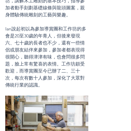
坊，講解木工雕刻的基本技巧，指導參
加者動手刻劃基礎線條與龍頭圖案，親
身體驗傳統雕刻的工藝與樂趣。
Ian說起初以為參加導賞團和工作坊的多
會是20至30歲的年青人，但後來發現
六、七十歲的長者也不少，還有一些情
侶或朋友結伴來參加，參加者都表現得
很開心，聽得津津有味，也會問很多問
題，臉上常有驚喜的表情。工作坊頗受
歡迎，而導賞團至今已辦了二、三十
次，每次有數十人參加，深化了大眾對
傳統行業的認識。