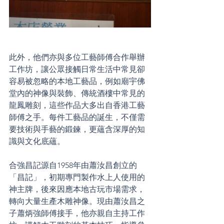
此外，他們亦與多位工藝師傅合作舉辦
工作坊，讓公眾接觸日常生活中常見卻
容易被忽略的本地工藝品，例如廟宇佛
堂內的神像與裝飾、傳統酒樓中常見的
龍鳳雕刻，這些作品大多出自香港工藝
師傅之手。每件工藝品的誕生，不僅需
要技術與手藝的鍛鍊，更蘊含深厚的知
識與文化底蘊。
合強昌記源自1958年由蕭汝昌創立的
「昌記」，初期專門製作水上人使用的
神主牌，後來因應本地古玩市場需求，
轉向大量生產木雕神像。現由蕭汝昌之
子蕭炳強師傅接手，他亦親自主持工作