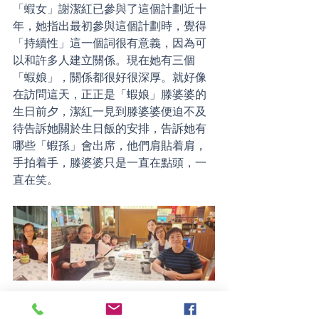
「蝦女」謝潔紅已參與了這個計劃近十
年，她指出最初參與這個計劃時，覺得
「持續性」這一個詞很有意義，因為可
以和許多人建立關係。現在她有三個
「蝦娘」，關係都很好很深厚。就好像
在訪問這天，正正是「蝦娘」滕婆婆的
生日前夕，潔紅一見到滕婆婆便迫不及
待告訴她關於生日飯的安排，告訴她有
哪些「蝦孫」會出席，他們肩貼着肩，
手拍着手，滕婆婆只是一直在點頭，一
直在笑。
常言道：「施比受更有福」，謝潔紅很