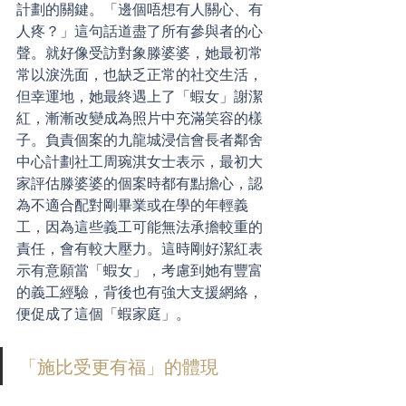
計劃的關鍵。「邊個唔想有人關心、有
人疼？」這句話道盡了所有參與者的心
聲。就好像受訪對象滕婆婆，她最初常
常以淚洗面，也缺乏正常的社交生活，
但幸運地，她最終遇上了「蝦女」謝潔
紅，漸漸改變成為照片中充滿笑容的樣
子。負責個案的九龍城浸信會長者鄰舍
中心計劃社工周琬淇女士表示，最初大
家評估滕婆婆的個案時都有點擔心，認
為不適合配對剛畢業或在學的年輕義
工，因為這些義工可能無法承擔較重的
責任，會有較大壓力。這時剛好潔紅表
示有意願當「蝦女」，考慮到她有豐富
的義工經驗，背後也有強大支援網絡，
便促成了這個「蝦家庭」。
「施比受更有福」的體現