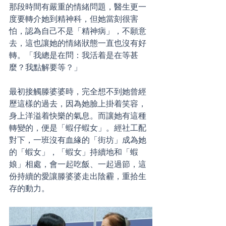
那段時間有嚴重的情緒問題，醫生更一
度要轉介她到精神科，但她當刻很害
怕，認為自己不是「精神病」，不願意
去，這也讓她的情緒狀態一直也沒有好
轉。「我總是在問：我活着是在等甚
麼？我點解要等？」
最初接觸滕婆婆時，完全想不到她曾經
歷這樣的過去，因為她臉上掛着笑容，
身上洋溢着快樂的氣息。而讓她有這種
轉變的，便是「蝦仔蝦女」。經社工配
對下，一班沒有血緣的「街坊」成為她
的「蝦女」，「蝦女」持續地和「蝦
娘」相處，會一起吃飯、一起過節，這
份持續的愛讓滕婆婆走出陰霾，重拾生
存的動力。