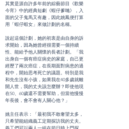
其實是源自許多年前的綜藝節目《歡樂
今宵》中的經典短劇《蝦仔爹哋》，入
面的父子鬼馬又有趣，因此姚鳳便打算
用「蝦仔蝦女」來做計劃的名稱。
說起這個計劃，她的初衷是由自身的訴
求開始，因為她曾經很需要一個持續
性、能給予他人關懷的長者計劃。「我
出身自一個有癌症病史的家庭，自己更
經歷了兩次癌症，在長期面對病患的過
程中，開始思考死亡的議題。特別是我
和先生沒有小孩，如果我在40多歲就離
開人世，我的丈夫該怎麼辦？即使他現
在50、60歲還不需要幫助，但當他慢慢
年長後，會不會有人關心他？」
姚主任表示：「最初我不敢奢望太多，
只希望能組織義工定期探訪我的丈夫。
義工們可以兩人一組在節日時上門探