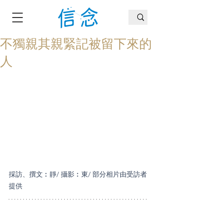
不獨親其親緊記被留下來的
人
採訪、撰文︰靜/ 攝影︰東/ 部分相片由受訪者
提供