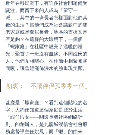
近年在移民潮下，有許多社會問題備受
關注。而留下來的人成為「留守一
派」，其中的一班長者怎樣面對他們其
後的生活？當他們成為社會議題中的雙
老家庭或是獨居長者，地區的支援又是
否足夠？在這樣的大環境下，一個個
「蝦家庭」在社區中燃亮了溫暖的燈
光，聚首了一班沒有血緣、不同姓氏的
人，他們互相關心、在佳節中相聚噓寒
問暖，讓曾經滿佈淚水的臉重現笑顏。
初衷：「不讓伴侶孤零零一個」
甚麼是「蝦家庭」？看到這個貼地的名
字，大約便知道這個家庭是源於生活。
「蝦仔蝦女——關懷長者社區網絡計
劃」的創辦人，是九龍城浸信會社會服
務處督導主任姚鳳，而「蝦」的由來，