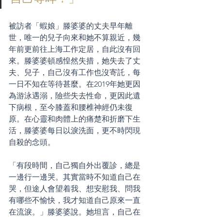
被訪者「蝦娘」滕婆婆的丈夫早年離
世，唯一的兒子向來和她不算親近，幾
年前更前往上海工作定居，自此沒有回
來。滕婆婆頓感惶然失措，她失去了丈
夫、兒子，自己沒有工作也沒寄託，每
一日不知在等待甚麼。在2019年她更因
為游泳遇溺，險些失去性命，更因此遺
下病根，至今膝蓋和腰椎神經仍未復
原。在心靈和肉體上的痛楚和折磨下生
活，滕婆婆每日以淚洗面，更不時閃現
自殺的念頭。
「有段時間，自己獨自外出覆診，總是
一邊行一邊哭。其實當時不知道自己在
哭，但途人會望着我、想安慰我、問我
有哪些不愉快，我才知道自己原來一直
在流淚。」滕婆婆說。她坦言，自己在