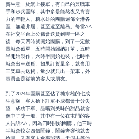
賣生意，於網上接單，有自己的兼職車
手和步兵團隊，其中多是能熬夜又肯賣
力的年輕人。糖水雄的團購遍佈全港各
區，無遠弗屆，甚至遠至離島。每當AA
在社交平台上公佈會送貨到哪一區之
後，每天四時就開始團購，到了一定數
量就會截單。五時開始歸納訂單，五時
半開始製作，六時半開始包裝，七時半
就會出車送貨。如果訂貨量多，就會用
三架車去送貨，量少就只出一架車，外
賣員全是從前的客人或朋友。
到了2024年團購甚至佔了糖水雄的七成
生意額，客人搶下訂單不成都會十分失
望，成功下單、品嚐到美味的甜品就會
像中了獎一般。其中有一位在屯門的客
人告訴AA，因為四時開始團購，他三時
半就會較定四個鬧鐘，鬧鐘齊響他就去
搶購，又有客人會專誠請一天假去等他