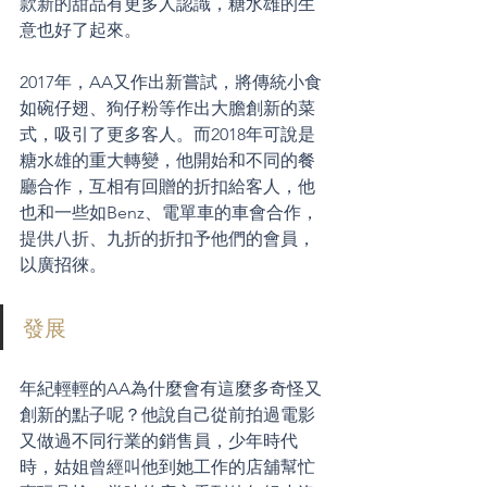
款新的甜品有更多人認識，糖水雄的生
意也好了起來。
2017年，AA又作出新嘗試，將傳統小食
如碗仔翅、狗仔粉等作出大膽創新的菜
式，吸引了更多客人。而2018年可說是
糖水雄的重大轉變，他開始和不同的餐
廳合作，互相有回贈的折扣給客人，他
也和一些如Benz、電單車的車會合作，
提供八折、九折的折扣予他們的會員，
以廣招徠。
發展
年紀輕輕的AA為什麼會有這麼多奇怪又
創新的點子呢？他說自己從前拍過電影
又做過不同行業的銷售員，少年時代
時，姑姐曾經叫他到她工作的店舖幫忙