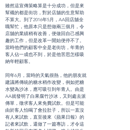
雖然這宣傳策略算是十分成功，但是來
幫襯的都是街坊，對於店舖的生意幫助
不算大。到了2016年5月，AA回店舖全
職幫忙，他原本只是想做兩三個月，令
店舖的業績稍有改善，便做回自己感興
趣的工作，但是改革一開始便停不了。
當時他們的顧客中全是老街坊，年青的
客人佔一成也不到，於是他苦思怎樣吸
納年輕顧客。
同年6月，當時的天氣很熱，他的朋友就
建議將傳統的糖水稍作改變，例如把糖
水變為沙冰，應可吸引到年青人。由是
AA就發明了白果腐竹沙冰，又到處去派
傳單，徵求客人來免費試飲。但是可能
由於客人怕喝了會拉肚子，所以一直沒
有人來試飲，直至後來《蘋果日報》的
記者來試飲，還做了一篇專訪，才令這