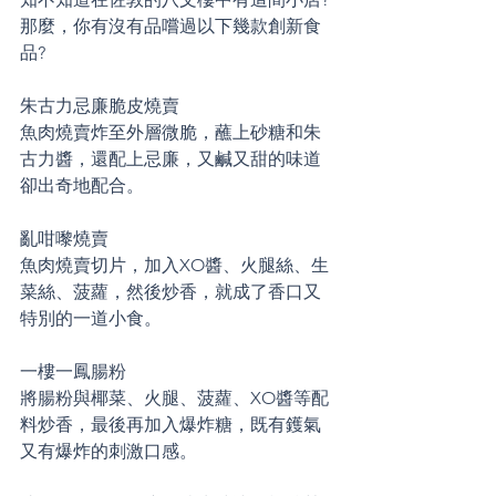
那麼，你有沒有品嚐過以下幾款創新食
品?
朱古力忌廉脆皮燒賣
魚肉燒賣炸至外層微脆，蘸上砂糖和朱
古力醬，還配上忌廉，又鹹又甜的味道
卻出奇地配合。
亂咁嚟燒賣
魚肉燒賣切片，加入XO醬、火腿絲、生
菜絲、菠蘿，然後炒香，就成了香口又
特別的一道小食。
一樓一鳳腸粉
將腸粉與椰菜、火腿、菠蘿、XO醬等配
料炒香，最後再加入爆炸糖，既有鑊氣
又有爆炸的刺激口感。