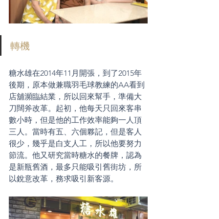
轉機
糖水雄在2014年11月開張，到了2015年
後期，原本做兼職羽毛球教練的AA看到
店舖瀕臨結業，所以回來幫手，準備大
刀闊斧改革。起初，他每天只回來客串
數小時，但是他的工作效率能夠一人頂
三人。當時有五、六個夥記，但是客人
很少，幾乎是白支人工，所以他要努力
節流。他又研究當時糖水的餐牌，認為
是新瓶舊酒，最多只能吸引舊街坊，所
以銳意改革，務求吸引新客源。