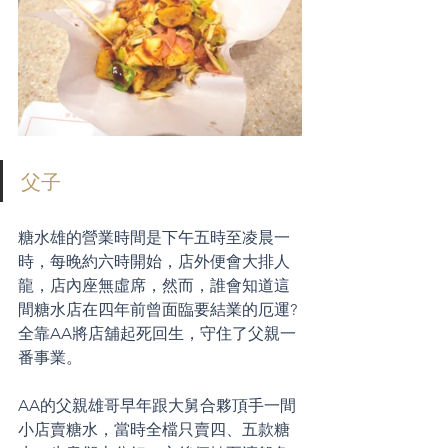
父子
糖水雄的營業時間是下午五時至凌晨一
時，每晚約六時開始，店外便會大排人
龍，店內座無虛席，然而，誰會知道這
間糖水店在四年前曾面臨要結業的厄運?
全靠AA將店舖起死回生，守住了父親一
番事業。
AA的父親雄哥早年跟大舅合夥頂手一間
小店賣糖水，當時全檔只賣四、五款糖