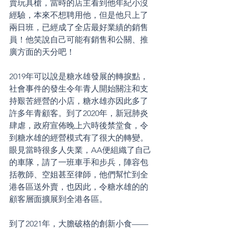
賣玩具槍，當時的店主看到他年紀小沒
經驗，本來不想聘用他，但是他只上了
兩日班，已經成了全店最好業績的銷售
員！他笑說自己可能有銷售和公關、推
廣方面的天分吧！
2019年可以說是糖水雄發展的轉捩點，
社會事件的發生令年青人開始關注和支
持艱苦經營的小店，糖水雄亦因此多了
許多年青顧客。到了2020年，新冠肺炎
肆虐，政府宣佈晚上六時後禁堂食，令
到糖水雄的經營模式有了很大的轉變。
眼見當時很多人失業，AA便組織了自己
的車隊，請了一班車手和步兵，陣容包
括教師、空姐甚至律師，他們幫忙到全
港各區送外賣，也因此，令糖水雄的的
顧客層面擴展到全港各區。
到了2021年，大膽破格的創新小食——