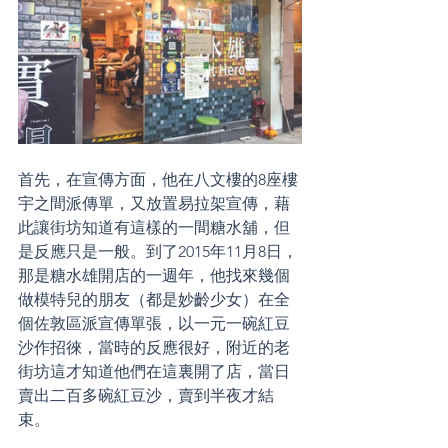
首先，在宣傳方面，他在八文樓的8座樓
宇之間派傳單，又放置易拉架宣傳，藉
此讓街坊知道有這樣的一間糖水舖，但
是反應只是一般。到了2015年11月8日，
那是糖水雄開店的一週年，他找來幾個
做模特兒的朋友（都是妙齡少女）在全
個佐敦區派宣傳單張，以一元一碗紅豆
沙作招徠，當時的反應很好，附近的老
街坊這才知道他們在這裏開了店，當日
賣出二百多碗紅豆沙，賣到半夜才結
束。