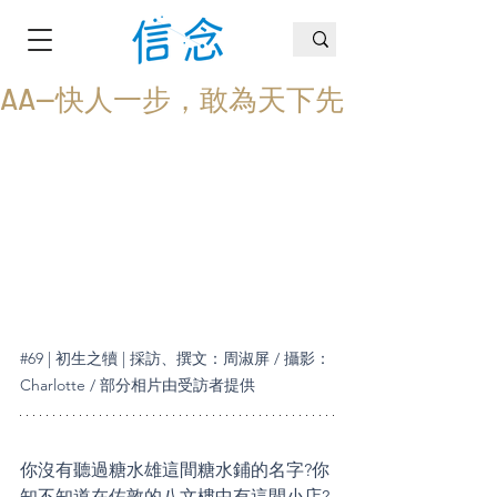
AA—快人一步，敢為天下先
#69
 | 初生之犢 | 採訪、撰文：周淑屏 / 攝影：
Charlotte / 部分相片由受訪者提供
你沒有聽過糖水雄這間糖水鋪的名字?你
知不知道在佐敦的八文樓中有這間小店?