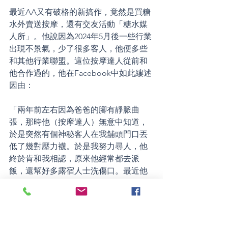
最近AA又有破格的新搞作，竟然是買糖
水外賣送按摩，還有交友活動「糖水媒
人所」。他說因為2024年5月後一些行業
出現不景氣，少了很多客人，他便多些
和其他行業聯盟。這位按摩達人從前和
他合作過的，他在Facebook中如此縷述
因由：
「兩年前左右因為爸爸的腳有靜脈曲
張，那時他（按摩達人）無意中知道，
於是突然有個神秘客人在我舖頭門口丟
低了幾對壓力襪。於是我努力尋人，他
終於肯和我相認，原來他經常都去派
飯，還幫好多露宿人士洗傷口。最近他
開了一間治療中心，但可惜生意一般，
所以我希望可以透過團購加插傳單幫到
他，可惜是事意願違。所以他希望搞一
些活動班，可以令更多人認識⋯⋯」