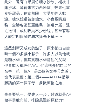
此外，還有白果腐竹糖水沙冰、楊枝甘
露沙冰、薄荷朱古力西米露、芒果七重
奏等甜品，創意無限，大受年輕人歡
迎。糖水雄還首創糖水、小食團購服
務，全港各區甚至離島，無遠弗屆、遠
近送到，成功吸納不少粉絲，甚至有客
人較定四個鬧鐘務求搶先下單⋯⋯
這些創新又成功的點子，原來都出自當
時一個20多歲小夥子，許多人以為他就
是糖水雄，但其實糖水雄是他的父親，
他喜歡人稱呼他AA。他這樣介紹自己的
名字：第一個A，是26個英文字母之首，
也代表最優；第二個A——ALPHA是希
臘語的第一個字母，象徵萬物之始。
事事要第一、要先人一步，難道就是AA
做事勇敢向前、排除萬難的原動力?