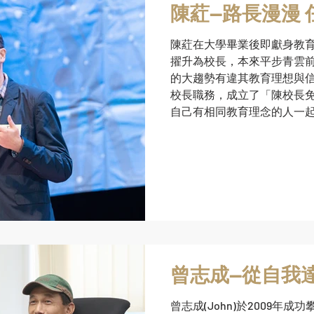
陳
陳葒在大學畢業後即獻身教
擢升為校長，本來平步青雲
的大趨勢有違其教育理想與信
校長職務，成立了「陳校長
自己有相同教育理念的人一
曾志成—從自我
曾志成(John)於2009年