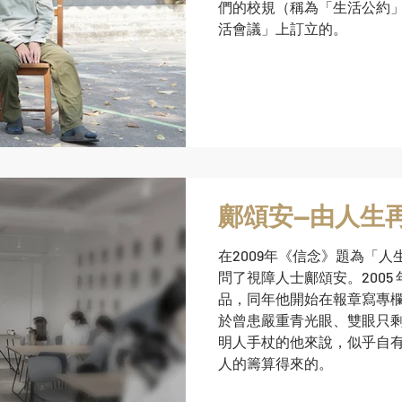
們的校規（稱為「生活公約
活會議」上訂立的。
鄺頌安—由人生
在2009年《信念》題為「
問了視障人士鄺頌安。2005
品，同年他開始在報章寫專
於曾患嚴重青光眼、雙眼只
明人手杖的他來說，似乎自
人的籌算得來的。