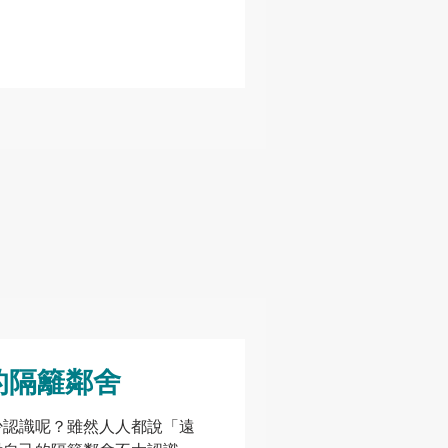
的隔籬鄰舍
少認識呢？雖然人人都說「遠