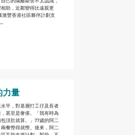
對自己的隔籬鄰舍不太認識，
望相助，近鄰變得比遠親更
薈獲滙豐香港社區夥伴計劃支
.
的力量
脹水平，對基層打工仔及長者
難，甚至是奢侈。「我有時為
包頂肚就算。」77歲的阿二
，兩餐慳得就慳。後來，阿二
社區互助支援計劃」幫助，不