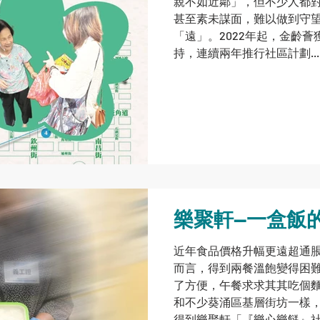
親不如近鄰」，但不少人都
甚至素未謀面，難以做到守
「遠」。2022年起，金齡
持，連續兩年推行社區計劃.....
樂聚軒—一盒飯
近年食品價格升幅更遠超通
而言，得到兩餐溫飽變得困
了方便，午餐求求其其吃個麵
和不少葵涌區基層街坊一樣
得到樂聚軒「『樂心樂餸』