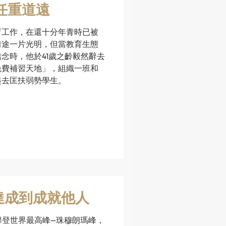
葒—路長漫漫 任重道遠
育工作，在還十分年青時已被
前途一片光明，但當教育生態
念時，他於41歲之齡毅然辭去
免費補習天地」，組織一班和
起去匡扶弱勢學生。
達成到成就他人
成功攀登世界最高峰—珠穆朗瑪峰，