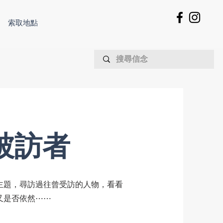
索取地點
找被訪者
主題，尋訪過往曾受訪的人物，看看
又是否依然⋯⋯