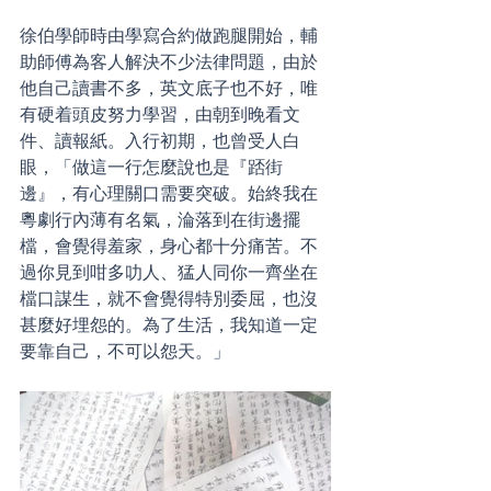
徐伯學師時由學寫合約做跑腿開始，輔
助師傅為客人解決不少法律問題，由於
他自己讀書不多，英文底子也不好，唯
有硬着頭皮努力學習，由朝到晚看文
件、讀報紙。入行初期，也曾受人白
眼，「做這一行怎麼說也是『踎街
邊』，有心理關口需要突破。始終我在
粵劇行內薄有名氣，淪落到在街邊擺
檔，會覺得羞家，身心都十分痛苦。不
過你見到咁多叻人、猛人同你一齊坐在
檔口謀生，就不會覺得特別委屈，也沒
甚麼好埋怨的。為了生活，我知道一定
要靠自己，不可以怨天。」