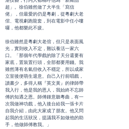
湛技藝，行內人都稱呼他為「新羅品
超」。徐伯雖然做了大半生「寫信
佬」，但最愛的仍是粵劇，從粵劇大老
倌、電視劇跑龍套，到在電影中任小嘍
囉，他都樂此不疲。
徐伯雖然是粵劇大老倌，但只是表面風
光，實則收入不定，難以養活一家六
口。「那個年代學戲的除了天分還要有
家底，置裝置行頭，全部都要用錢。我
雖然薄有名氣但收入不穩定，所以成家
立室後便萌生退意。自己入行前唱戲，
讀書少，多得人稱『英文黃』的律師帶
我入行，他是我的恩人，我始終不忘師
傅的知遇之恩。師傅鍾意聽粵曲，有一
次我做神功戲，他入後台給我一張卡片
自我介紹，由此大家成了朋友。他又問
起我的生活狀況，提議我不如做他的助
手，他做師傅教我。」