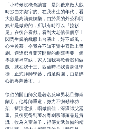
「小時候沒機會讀書，是到後來做大戲
時抄曲才識字的。在我出生的年代，看
大戲是高消費娛樂，由於我的外公和阿
姨都是做戲的，所以有時可以『拉衫
尾』在後台看戲，看到大老倌個個穿上
閃閃生輝的戲服出台演出，好不威風，
心生羨慕，令我在不知不覺中喜歡上粵
劇。適逢鄧肖蘭芳開辦的劇院需要一個
學徒填補空缺，家人知我喜歡看戲和做
戲，就在我十三、四歲時把我賣身做學
徒，正式拜師學藝，踏足梨園，由是醉
心於粵劇藝術。」
徐伯的開山師父是著名反串男花旦鄧肖
蘭芳，他尊師重道，努力不懈勤練功
架，擅演北派，唱做俱佳，深獲師父器
重。及後更得到著名粵劇宗師羅品超賞
識，收為入室弟子，得傳文武兼備的精