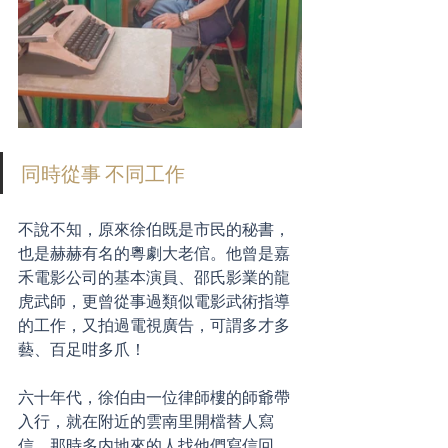
同時從事 不同工作
不說不知，原來徐伯既是市民的秘書，
也是赫赫有名的粵劇大老倌。他曾是嘉
禾電影公司的基本演員、邵氏影業的龍
虎武師，更曾從事過類似電影武術指導
的工作，又拍過電視廣告，可謂多才多
藝、百足咁多爪！
六十年代，徐伯由一位律師樓的師爺帶
入行，就在附近的雲南里開檔替人寫
信。那時多内地來的人找他們寫信回