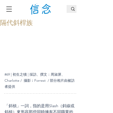
隔代斜桿族
#69
 | 初生之犢 | 採訪、撰文：周淑屏、
Charlotte /  攝影︰Forrest  / 部分相片由被訪
者提供
「斜槓」一詞，指的是用Slash（斜線或
斜槓）來形容那些同時擁有不同職業的