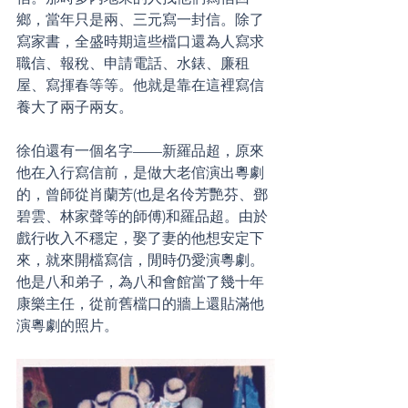
鄉，當年只是兩、三元寫一封信。除了
寫家書，全盛時期這些檔口還為人寫求
職信、報稅、申請電話、水錶、廉租
屋、寫揮春等等。他就是靠在這裡寫信
養大了兩子兩女。
徐伯還有一個名字——新羅品超，原來
他在入行寫信前，是做大老倌演出粵劇
的，曾師從肖蘭芳(也是名伶芳艷芬、鄧
碧雲、林家聲等的師傅)和羅品超。由於
戲行收入不穩定，娶了妻的他想安定下
來，就來開檔寫信，閒時仍愛演粵劇。
他是八和弟子，為八和會館當了幾十年
康樂主任，從前舊檔口的牆上還貼滿他
演粵劇的照片。