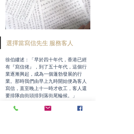
選擇當寫信先生 服務客人
徐伯縷述：「早於四十年代，香港已經
有『寫信佬』，到了五十年代，這個行
業逐漸興起，成為一個蓬勃發展的行
業。那時我們由早上九時開始便為客人
寫信，直至晚上十一時才收工，客人還
要排隊由街頭排到落街尾輪候。」
報稅是寫信檔主要收入來源，佔全年收
入約八成，但報稅旺季只每年四至七
月，其他日子要靠填寫雜件幫補。當時
幫忙報稅每天能賺取300至400港元，月