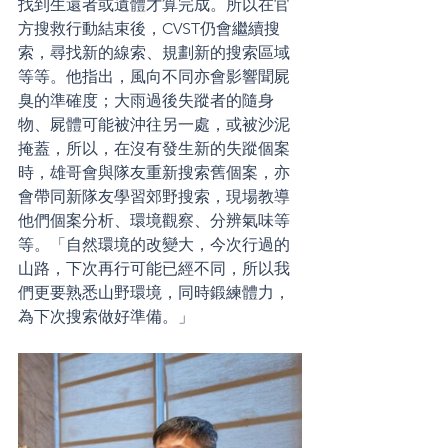
找到生還者或遺體才算完成。所以在官
方搜救行動結束後，CVST仍會繼續搜
索，尋找新的線索、規劃新的搜索區域
等等。他指出，風向不同亦會影響聞屍
臭的準確度；大雨過後失蹤者的隨身
物、屍體可能被沖往另一處，或被沙泥
掩蓋，所以，在沒有發生新的失蹤個案
時，雄哥會與隊友重新搜索舊個案，亦
會帶同新隊友學習郊野搜索，現場教導
他們個案分析、環境觀察、分辨氣味等
等。「自然環境的改變大，今次行過的
山路，下次再行可能已經不同，所以我
們更要熟悉山野環境，同時鍛練體力，
為下次搜索做好準備。」