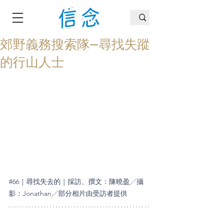
郊野義務搜索隊—尋找失蹤
的行山人士
#66
｜尋找失去的｜採訪、撰文：陳曉盈╱攝
影：Jonathan╱部分相片由受訪者提供