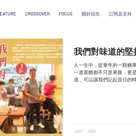
EATURE
CROSSOVER
FOCUS
關於信念
訂閱及支持
我們對味道的堅
人一生中，從童年的一顆糖
一道菜餚都不只是果腹，更
道，可以讓我們記起昔日的
「權發小廚」以優質平價的
30款菜式且定期輪換，一到
香港已有五間店舖。老闆吳
一種適合香港快速生活節奏的
Queenie而言，食物是生
到服務無數長者，她始終堅
的需求，更是人之為人的尊