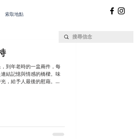
索取地點
持
果，到年老時的一盅兩件，每
是連結記憶與情感的橋樑。味
時光，給予人最後的慰藉。
兩餸飯打響名堂，每日供應逾
繁忙時間就大排長龍，目前在
偉權認為兩餸飯性價比高，是
飲食文化。 而對「軟餐俠」
命故事的主角。從照顧她的婆婆，
信品嚐到好味道，不僅是健康
嚴。