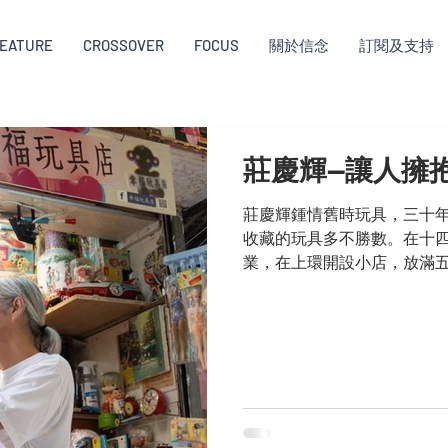
EATURE
CROSSOVER
FOCUS
關於信念
訂閱及支持
莊慶輝—讓人擁
莊慶輝鍾情舊時玩具，三十
收藏的玩具多不勝數。在十
業，在上環開設小店，放滿
以及那個年代的幸福回憶。