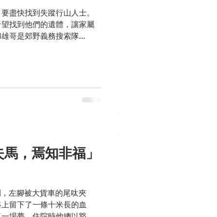
，要盡快找到失蹤行山人士。
希望找到他們的遺體，讓家屬
和雄哥是郊野義務搜索隊
到有人行山失蹤的消息，他們都
隔多年的個案，他們仍在搜索
失馬，焉知非福」
撞倒，左腳被大貨車的尾呔夾
路上留下了一條十米長的血
了一場夢，住院時他總以豁