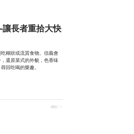
—讓長者重拾大快
能吃糊狀或流質食物。信義會
餐，還原菜式的外貌，色香味
，尋回吃喝的樂趣。