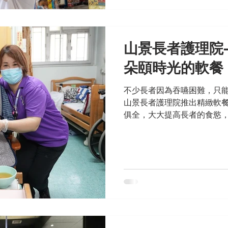
山景長者護理院
朵頤時光的軟餐
不少長者因為吞嚥困難，只
山景長者護理院推出精緻軟
俱全，大大提高長者的食慾