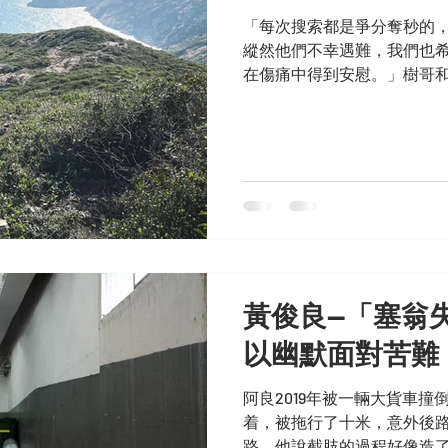
「每次搜索都是爭分奪秒的
縱然他們不幸遇難，我們也
在傷痛中得到安慰。」樹哥
（CVST）的成員，每逢收
不分晝夜上山搜索，即使事
中。
黃俊良—「塞翁
以幽默面對苦難
阿良2019年被一輛大貨車
着，被拖行了十米，意外後
路。他說截肢的過程好像造