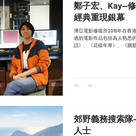
鄭子宏、Kay—
經典重現銀幕
博亞電影修復所2015年在
過的電影作品包括為人熟悉
話》、《花樣年華》、《胭
郊野義務搜索隊
人士